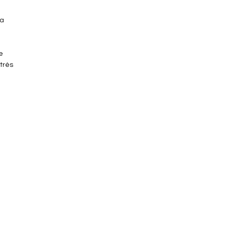
pa
e
 très
ntre
bon-