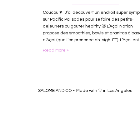
Coucou ♥ J’ai découvert un endroit super sym
sur Pacific Palisades pour se faire des petits-
déjeuners ou goûter healthy 🙂 L’Açai Nation
propose des smoothies, bowls et granitas à bas
d’Açai (que l’on prononce ah-sigh-EE). L’Açai est
bon pour notre organisme car il aide à lutter co
Read More »
la vieillesse, fait baisser le cholestérol, aide au 
fonctionnement du cerveau, …
SALOME AND CO ⋆ Made with ♡ in Los Angeles