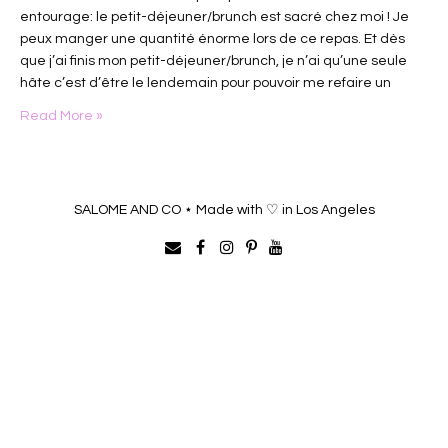
entourage: le petit-déjeuner/brunch est sacré chez moi ! Je
peux manger une quantité énorme lors de ce repas. Et dès
que j’ai finis mon petit-déjeuner/brunch, je n’ai qu’une seule
hâte c’est d’être le lendemain pour pouvoir me refaire un
festin. J’ai donc décidé de faire ce premier volet pour vous…
Read More »
SALOME AND CO ⋆ Made with ♡ in Los Angeles