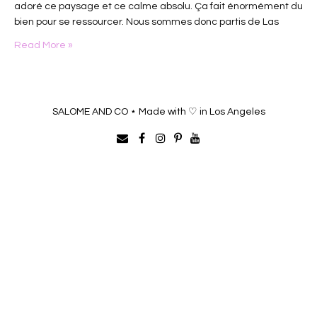
adoré ce paysage et ce calme absolu. Ça fait énormément du
bien pour se ressourcer. Nous sommes donc partis de Las
Vegas pour faire notre roadtrip (d’ailleurs j’ai fais un article
Read More »
sur…
SALOME AND CO ⋆ Made with ♡ in Los Angeles