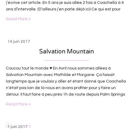
j’écrive cet article. En 5 ans je suis allée 2 fois à Coachella à 4
ans d’intervalle. (D’ailleurs j’en parle déjà ici) Ce qui est pour
moi largement…
Read More »
14 juin 2017
Salvation Mountain
Coucou tout le monde ♥ En Avril nous sommes allées à
Salvation Mountain avec Mathilde et Morgane. Ça faisait
longtemps que je voulais y aller et étant donné que Coachella
n’était pas loin de là nous en avons profiter pour y faire un
détour. Il faut faire à peu près 1h de route depuis Palm Springs
pour s’y rendre. Vous…
Read More »
1 juin 2017