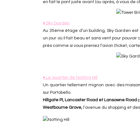
en fait le pont juste avant (ou après, à vous de c
♦ Sky Garden
Au 35ème étage d’un building, Sky Garden est u
un jour où il fait beau et sans vent pour pouvoir al
près comme si vous preniez l’avion (ticket, carte 
♦ Le quartier de Notting Hill
Un quartier tellement mignon avec des maisons 
sur Portobello.
Hillgate Pl, Lancaster Road et Lansowne Road
p
Westbourne Grove,
l’avenue du shopping et des