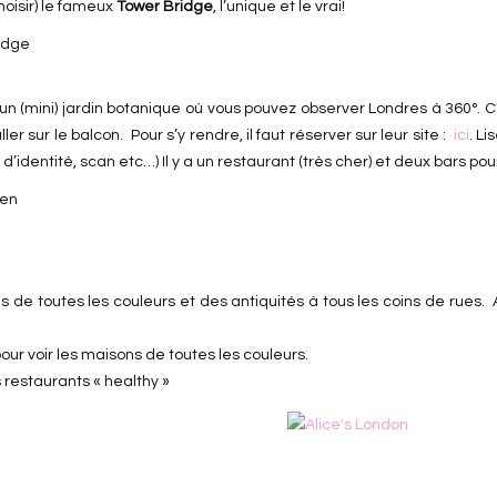
hoisir) le fameux
Tower Bridge
, l’unique et le vrai!
n (mini) jardin botanique où vous pouvez observer Londres à 360°. 
ler sur le balcon. Pour s’y rendre, il faut réserver sur leur site :
ici
. Li
d’identité, scan etc…) Il y a un restaurant (très cher) et deux bars pour
de toutes les couleurs et des antiquités à tous les coins de rues. A
our voir les maisons de toutes les couleurs.
 restaurants « healthy »