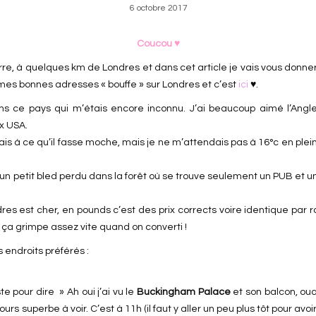
6 octobre 2017
Coucou ♥
re, à quelques km de Londres et dans cet article je vais vous donner
ur mes bonnes adresses « bouffe » sur Londres et c’est
ici
♥.
 ce pays qui m’étais encore inconnu. J’ai beaucoup aimé l’Anglet
ux USA.
is à ce qu’il fasse moche, mais je ne m’attendais pas à 16°c en plein 
un petit bled perdu dans la forêt où se trouve seulement un PUB et u
dres est cher, en pounds c’est des prix corrects voire identique par 
ue ça grimpe assez vite quand on converti !
s endroits préférés :
te pour dire » Ah oui j’ai vu le
Buckingham Palace
et son balcon, oua
rs superbe à voir. C’est à 11h (il faut y aller un peu plus tôt pour avoi