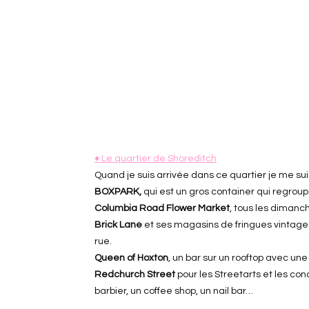
♦ Le quartier de Shoreditch
Quand je suis arrivée dans ce quartier je me sui
BOXPARK,
qui est un gros container qui regroup
Columbia Road Flower Market
, tous les dimanch
Brick Lane
et ses magasins de fringues vintages e
rue.
Queen of Hoxton
, un bar sur un rooftop avec un
Redchurch Street
pour les Streetarts et les con
barbier, un coffee shop, un nail bar…