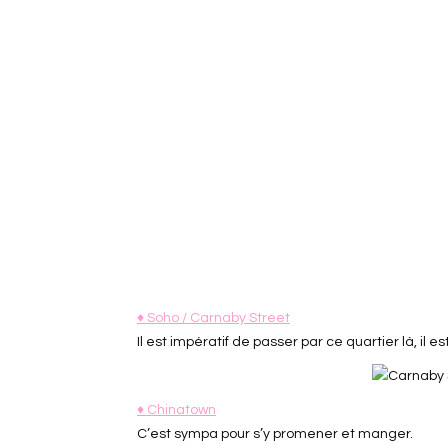
♦ Soho / Carnaby Street
Il est impératif de passer par ce quartier là, il 
♦ Chinatown
C’est sympa pour s’y promener et manger.