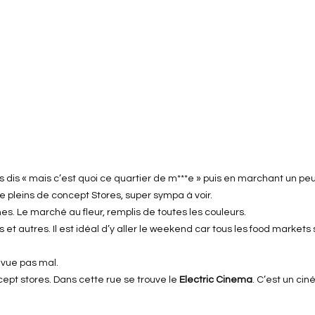
s dis « mais c’est quoi ce quartier de m***e » puis en marchant un pe
e pleins de concept Stores, super sympa à voir.
es. Le marché au fleur, remplis de toutes les couleurs.
t autres. Il est idéal d’y aller le weekend car tous les food markets s
e vue pas mal.
cept stores. Dans cette rue se trouve le
Electric Cinema
. C’est un cin