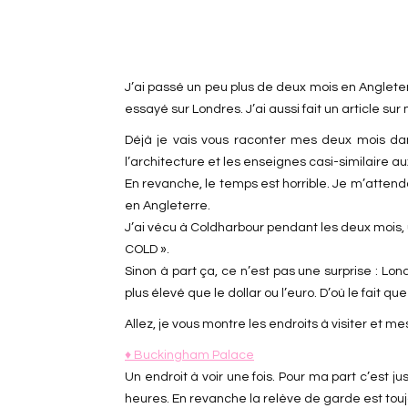
J’ai passé un peu plus de deux mois en Angleter
essayé sur Londres. J’ai aussi fait un article s
Déjà je vais vous raconter mes deux mois dans
l’architecture et les enseignes casi-similaire a
En revanche, le temps est horrible. Je m’attenda
en Angleterre.
J’ai vécu à Coldharbour pendant les deux mois, 
COLD ».
Sinon à part ça, ce n’est pas une surprise : Lon
plus élevé que le dollar ou l’euro. D’où le fait q
Allez, je vous montre les endroits à visiter et me
♦ Buckingham Palace
Un endroit à voir une fois. Pour ma part c’est jus
heures. En revanche la relève de garde est toujou