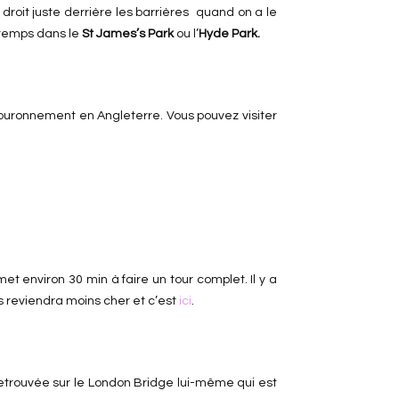
 droit juste derrière les barrières quand on a le
n temps dans le
St James’s Park
ou l’
Hyde Park.
couronnement en Angleterre. Vous pouvez visiter
t environ 30 min à faire un tour complet. Il y a
s reviendra moins cher et c’est
ici
.
s retrouvée sur le London Bridge lui-même qui est