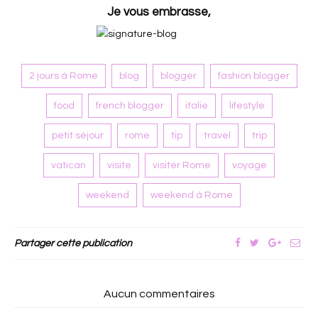
Je vous embrasse,
2 jours à Rome
blog
blogger
fashion blogger
food
french blogger
italie
lifestyle
petit séjour
rome
tip
travel
trip
vatican
visite
visiter Rome
voyage
weekend
weekend à Rome
Partager cette publication
Aucun commentaires