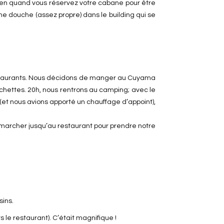
 bien quand vous réservez votre cabane pour être
ne douche (assez propre) dans le building qui se
s restaurants. Nous décidons de manger au Cuyama
chettes. 20h, nous rentrons au camping; avec le
 (et nous avions apporté un chauffage d’appoint),
e marcher jusqu’au restaurant pour prendre notre
sins.
le restaurant). C’était magnifique !