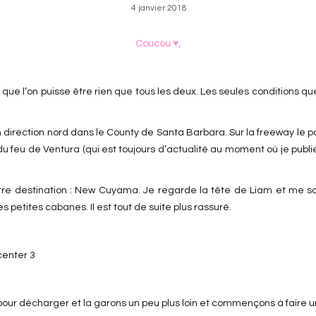
4 janvier 2018
Coucou ♥,
 que l’on puisse être rien que tous les deux. Les seules conditions q
n direction nord dans le County de Santa Barbara. Sur la freeway l
u de Ventura (qui est toujours d’actualité au moment où je publie ce
otre destination : New Cuyama. Je regarde la tête de Liam et me sor
 petites cabanes. Il est tout de suite plus rassuré.
our décharger et la garons un peu plus loin et commençons à faire un