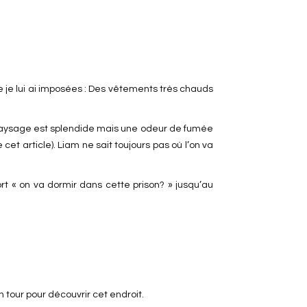
ue je lui ai imposées : Des vêtements très chauds
e paysage est splendide mais une odeur de fumée
t article). Liam ne sait toujours pas où l’on va
t « on va dormir dans cette prison? » jusqu’au
 tour pour découvrir cet endroit.