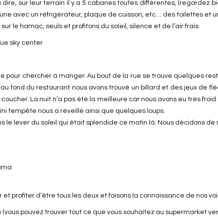
re, sur leur terrain il y a 5 cabanes toutes différentes, (regardez
une avec un réfrigérateur, plaque de cuisson, etc… des toilettes et u
 le hamac, seuls et profitons du soleil, silence et de l’air frais.
voiture pour chercher à manger. Au bout de la rue se trouve quelque
u fond du restaurant nous avons trouvé un billard et des jeux de flé
 coucher. La nuit n’a pas été la meilleure car nous avons eu très froid
 mini tempête nous a réveillé ainsi que quelques loups.
le lever du soleil qui était splendide ce matin là. Nous décidons d
et profiter d’être tous les deux et faisons la connaissance de nos voi
u (vous pouvez trouver tout ce que vous souhaitez au supermarket vers 