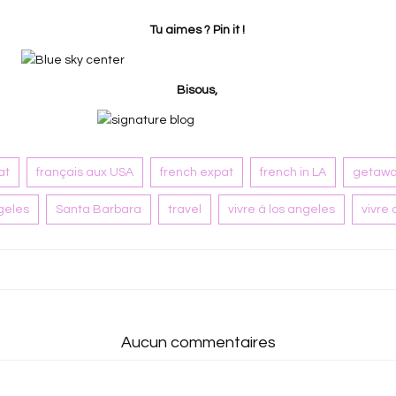
Tu aimes ? Pin it !
Bisous,
at
français aux USA
french expat
french in LA
getaw
ngeles
Santa Barbara
travel
vivre à los angeles
vivre
Aucun commentaires